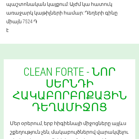
պաշտոնական կայքում: Այժմ կա հատուկ
առաջարկ կաթիլների համար: Դեղերի գինը
միայն 7524 ֏
է
CLEAN FORTE - ՆՈՐ
ՍԵՐՆԴԻ
ՀԱԿԱԲՈՐԲՈՔԱՅԻՆ
ԴԵՂԱՄԻՋՈՑ
Մեր օրերում, երբ հիգիենայի միջոցները այլևս
շքեղություն չեն, մակաբույծներով վարակվելու