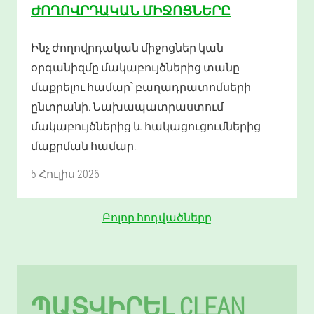
ԺՈՂՈՎՐԴԱԿԱՆ ՄԻՋՈՑՆԵՐԸ
Ինչ ժողովրդական միջոցներ կան
օրգանիզմը մակաբույծներից տանը
մաքրելու համար՝ բաղադրատոմսերի
ընտրանի. Նախապատրաստում
մակաբույծներից և հակացուցումներից
մաքրման համար.
5 Հուլիս 2026
Բոլոր հոդվածները
ՊԱՏՎԻՐԵԼ CLEAN