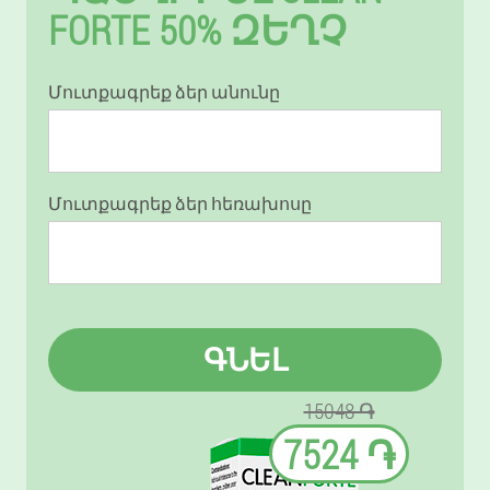
FORTE 50% ԶԵՂՉ
Մուտքագրեք ձեր անունը
Մուտքագրեք ձեր հեռախոսը
ԳՆԵԼ
15048 ֏
7524 ֏