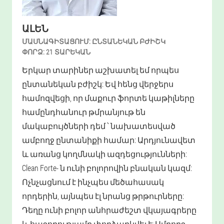
ԱԼԵՆ
ՄԱՍՆԱԳԻՏԱՑՈՒՄ:
ԸՆՏԱՆԵԿԱՆ ԲԺԻՇԿ
ՓՈՐՁ:
21 ՏԱՐԵԿԱՆ
Երկար տարիներ աշխատել եմ որպես
ընտանեկան բժիշկ: Եվ հենց վերջերս
համոզվեցի, որ մաքուր ֆորտե կաթիլները
համընդհանուր թմրանյութ են
մակաբույծների դեմ ՝ նախատեսված
ամբողջ ընտանիքի համար: Արդյունավետ
և առանց կողմնակի ազդեցությունների:
Clean Forte- ն ունի բոլորովին բնական կազմ:
Ոչնչացնում է ինչպես մեծահասակ
որդերին, այնպես էլ նրանց թրթուրները:
Դեղը ունի բոլոր անհրաժեշտ վկայագրերը
և հաջողությամբ փորձարկվել է: Ամբողջ