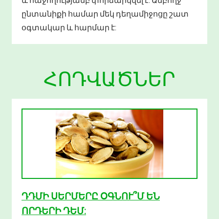
ընտանիքի համար մեկ դեղամիջոցը շատ
օգտակար և հարմար է:
ՀՈԴՎԱԾՆԵՐ
ԴԴՄԻ ՍԵՐՄԵՐԸ ՕԳՆՈՒ՞Մ ԵՆ
ՈՐԴԵՐԻ ԴԵՄ: