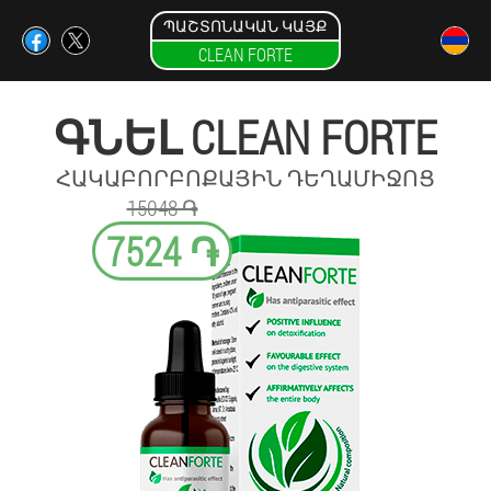
ՊԱՇՏՈՆԱԿԱՆ ԿԱՅՔ
CLEAN FORTE
ԳՆԵԼ CLEAN FORTE
ՀԱԿԱԲՈՐԲՈՔԱՅԻՆ ԴԵՂԱՄԻՋՈՑ
15048 ֏
7524 ֏