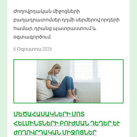
Ժողովրդական միջոցների
բաղադրատոմսեր դդմի սերմերով որդերի
համար, դրանց պատրաստում և
օգտագործում.
6 Օգոստոս 2026
ՄԵԾԱՀԱՍԱԿՆԵՐԻ ՄՈՏ
ՀԵԼՄԻՆՏՆԵՐԻ ԲՈՒԺՄԱՆ ԴԵՂԵՐ ԵՒ Ժ
ՈՂՈՎՐԴԱԿԱՆ ՄԻՋՈՑՆԵՐ