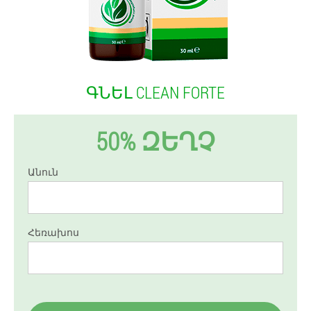
ԳՆԵԼ CLEAN FORTE
50% ԶԵՂՉ
Անուն
Հեռախոս