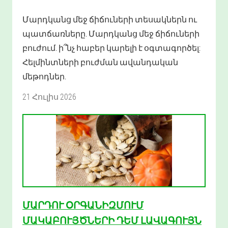
Մարդկանց մեջ ճիճուների տեսակներն ու
պատճառները. Մարդկանց մեջ ճիճուների
բուժում. ի՞նչ հաբեր կարելի է օգտագործել:
Հելմինտների բուժման ավանդական
մեթոդներ.
21 Հուլիս 2026
ՄԱՐԴՈՒ ՕՐԳԱՆԻԶՄՈՒՄ
ՄԱԿԱԲՈՒՅԾՆԵՐԻ ԴԵՄ ԼԱՎԱԳՈՒՅՆ