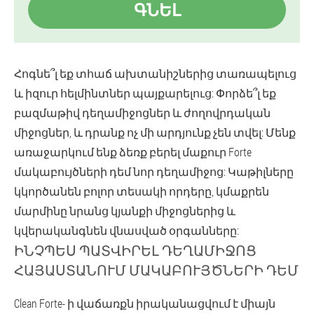
ԳՆԵԼ
Հոգնե՞լ եք տհաճ ախտանիշներից տառապելուց
և իզուր հելմինտներ պայքարելուց: Փորձե՞լ եք
բազմաթիվ դեղամիջոցներ և ժողովրդական
միջոցներ, և դրանք ոչ մի արդյունք չեն տվել: Մենք
առաջարկում ենք ձեռք բերել մաքուր Forte
մակաբույծների դեմ նոր դեղամիջոց: Կաթիլները
կկործանեն բոլոր տեսակի որդերը, կմաքրեն
մարմինը նրանց կյանքի միջոցներից և
կվերականգնեն վնասված օրգանները:
ԻՆՉՊԵՍ ՊԱՏՎԻՐԵԼ ԴԵՂԱՄԻՋՈՑ
ՀԱՅԱՍՏԱՆՈՒՄ ՄԱԿԱԲՈՒՅԾՆԵՐԻ ԴԵՄ
Clean Forte- ի վաճառքն իրականացվում է միայն