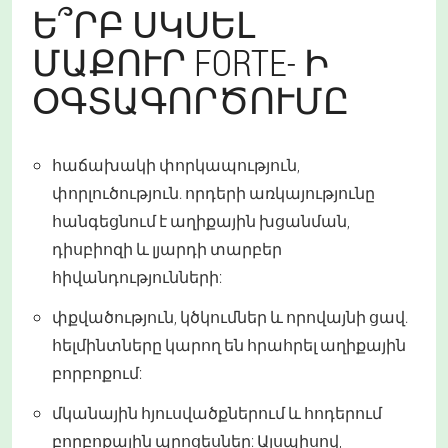
Ե՞ՐԲ ՍԿՍԵԼ
ՄԱՔՈՒՐ FORTE- Ի
ՕԳՏԱԳՈՐԾՈՒՄԸ
հաճախակի փորկապություն,
փորլուծություն. որդերի առկայությունը
հանգեցնում է աղիքային խցանման,
դիսբիոզի և լյարդի տարբեր
հիվանդությունների:
փքվածություն, կծկումներ և որովայնի ցավ.
հելմինտները կարող են հրահրել աղիքային
բորբոքում:
մկանային հյուսվածքներում և հոդերում
բորբոքային պրոցեսներ: Այսպիսով,