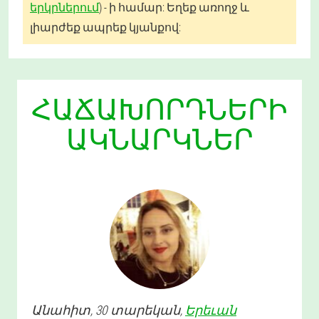
երկրներում
) - ի համար: Եղեք առողջ և
լիարժեք ապրեք կյանքով:
ՀԱՃԱԽՈՐԴՆԵՐԻ
ԱԿՆԱՐԿՆԵՐ
Անահիտ
, 30 տարեկան,
Երեւան