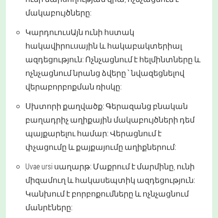
մակաբույծները:
ԿարդուուսԱյն ունի հստակ
հակավիրուսային և հակաբակտերիալ
ազդեցություն: Ոչնչացնում է հելմինտները և
ոչնչացնում նրանց ձվերը ՝ նվազեցնելով
վերաբորբոքման ռիսկը:
Սխտորի քաղվածք: Գերազանց բնական
բաղադրիչ աղիքային մակաբույծների դեմ
պայքարելու համար: Վերացնում է
փչացումը և քայքայումը աղիքներում:
Uvae ursi սաղարթ: Մաքրում է մարմինը, ունի
միզամուղ և հակասեպտիկ ազդեցություն:
Կանխում է բորբոքումները և ոչնչացնում
մանրէները: