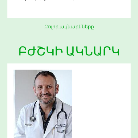
Բոլոր ակնարկները
ԲԺՇԿԻ ԱԿՆԱՐԿ