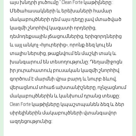
այս խնդրի լուծումը ՝ Clean Forte կաթիլները:
Մեծահասակների և երեխաների համար
մակաբույծների դեմ այս դեղը լավ մտածված
կազմի շնորհիվ կազատի որդերից,
դեմոդեքսային լճացումներից, երիզորդներից
և այլ անկոչ «հյուրերից», որոնք ձեզ կուլ են
տալիս ներսից, թաքնվում են մաշկի տակ և
խանգարում են տեսողությունը: Դեղամիջոցն
իր յուրահատուկ բուսական կազմի շնորհիվ
գործում է մարմնի վրա բարդ և նուրբ ձևով,
վերացնում տհաճ ախտանիշները, ոչնչացնում
մակաբույծներին և կանխում դրանց տեսքը:
Clean Forte կաթիլները կպաշտպանեն ձեզ և ձեր
սիրելիներին մակաբույծների վտանգավոր
ազդեցությունից: